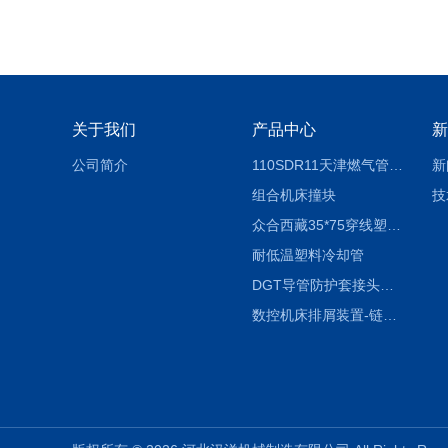
关于我们
产品中心
新
公司简介
110SDR11天津燃气管外径壁与壁厚对照表
新
组合机床撞块
技
众合西藏35*75穿线塑料拖链
耐低温塑料冷却管
DGT导管防护套接头形式与参数
数控机床排屑装置-链板式排屑机