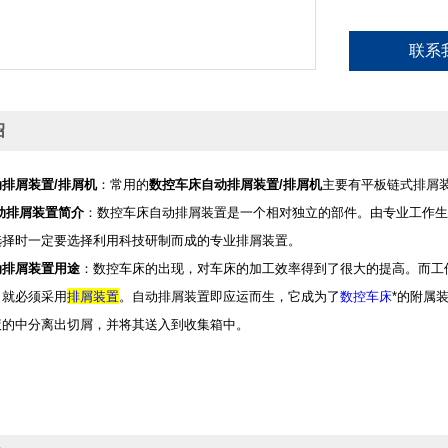
联系
绍
排屑装置/排屑机
：常用的
数控车床自动排屑装置/排屑机
主要有平板链式排屑
动排屑装置简介
：数控车床自动排屑装置是一个相对独立的部件。由专业工作生
选择时一定要选择利用科技研制而成的专业排屑装置。
动排屑装置用途
：数控车床的出现，对车床的加工效率得到了很大的提高。而工
，就必须采用
排屑装置
。自动排屑装置即应运而生，它成为了
数控车床
*的附属
液的中分离出切屑，并将其送入到收集箱中。