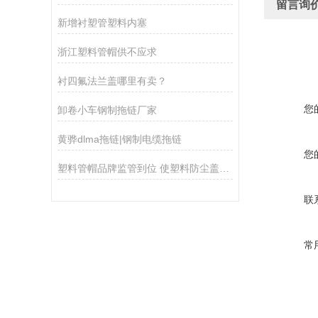
留言询
新增衬塑管塑料内塞
浙江塑料管帽供不应求
衬四氟法兰盖哪里有卖？
您
卸卷小车钢制拖链厂家
黄骅dlma拖链|钢制电缆拖链
您
塑料管帽品牌监管到位 使塑料防尘盖发展稳固
联
常