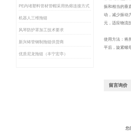
PE内堵塑料管材管帽采用热熔连接方式
振和相当的垂
动，减少振动
机器人三维拖链
元，适应物流
风琴防护罩加工技术要求
使用方法：将
新兴铸管钢制拖链供货商
平后，旋紧螺
优质尼龙拖链（丰宁宏亭）
留言询价
您