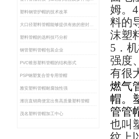
姆。
4
塑料钢管护帽的技术改革
料的
大口径塑料管帽能够提供有效的密封，确保管道的安全和卫生
沫塑
塑料管帽的选料技巧分析
5
．机
钢管塑料管帽包装企业
强度
PVC锥形塑料管帽的结构形式
有很
PSP钢塑复合管专用管帽
燃气
雅安塑料管帽耐腐蚀性强
帽。
潍坊直销商便宜出售高质量塑料管帽
管管帽
茂名塑料管帽加工中心
也叫
纹上