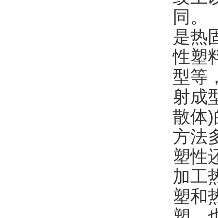
同。
是热
性塑
型等
射成
散体
方法
塑性
加工
塑和
塑，