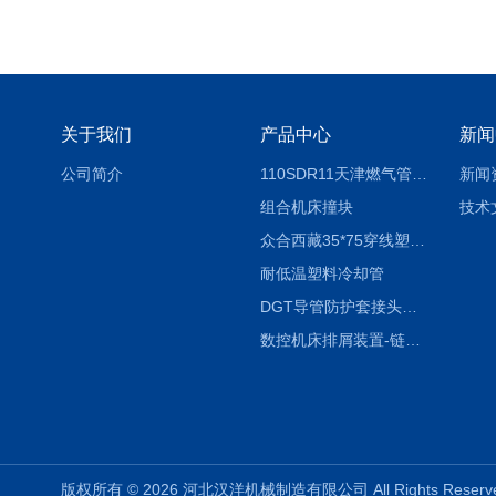
关于我们
产品中心
新闻
公司简介
110SDR11天津燃气管外径壁与壁厚对照表
新闻
组合机床撞块
技术
众合西藏35*75穿线塑料拖链
耐低温塑料冷却管
DGT导管防护套接头形式与参数
数控机床排屑装置-链板式排屑机
版权所有 © 2026 河北汉洋机械制造有限公司 All Rights Rese