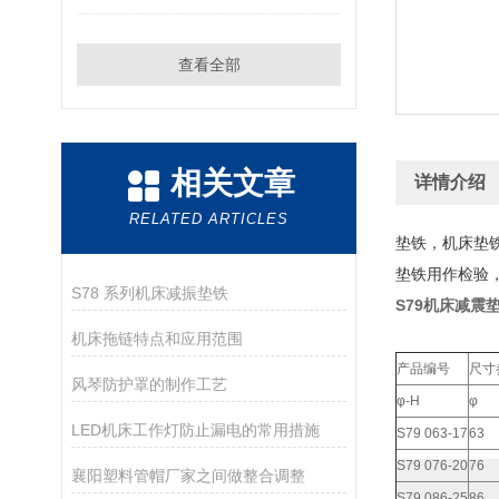
查看全部
相关文章
详情介绍
RELATED ARTICLES
垫铁，机床垫铁
垫铁用作检验
S78 系列机床减振垫铁
S79机床减震
机床拖链特点和应用范围
产品编号
尺寸
风琴防护罩的制作工艺
φ-H
φ
LED机床工作灯防止漏电的常用措施
S79 063-17
63
S79 076-20
76
襄阳塑料管帽厂家之间做整合调整
S79 086-25
86