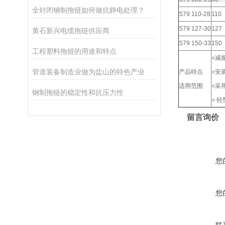
全封闭钢制拖链如何做抗静电处理？
S79 110-28
110
S79 127-30
127
黄石新兴电缆拖链供应商
S79 150-33
150
工程塑料拖链的用途和特点
○减
管道装备制造业做为盐山的特色产业
产品特点
○安
适用范围
○采
钢制拖链的稳定性和抗压力性
○ 
留言询价
您
您