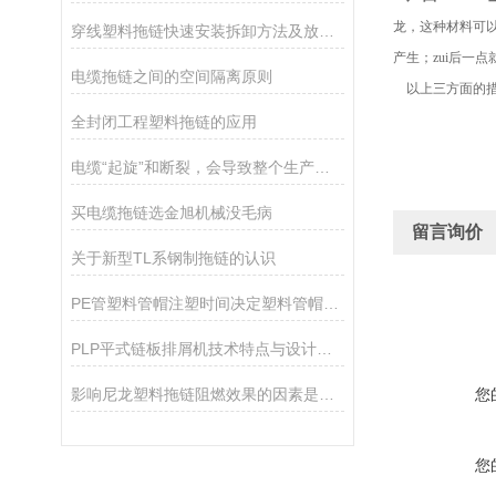
龙，这种材料可
穿线塑料拖链快速安装拆卸方法及放置原则是什么？
产生；zui后一
电缆拖链之间的空间隔离原则
以上三方面的措
全封闭工程塑料拖链的应用
电缆“起旋”和断裂，会导致整个生产线停产
买电缆拖链选金旭机械没毛病
留言询价
关于新型TL系钢制拖链的认识
PE管塑料管帽注塑时间决定塑料管帽成本
PLP平式链板排屑机技术特点与设计参数
影响尼龙塑料拖链阻燃效果的因素是那些?
您
您