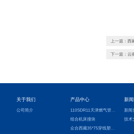
上一篇：
西藏
下一篇：
云南
关于我们
产品中心
新闻
公司简介
110SDR11天津燃气管外径壁与壁厚对照表
新闻
组合机床撞块
技术
众合西藏35*75穿线塑料拖链