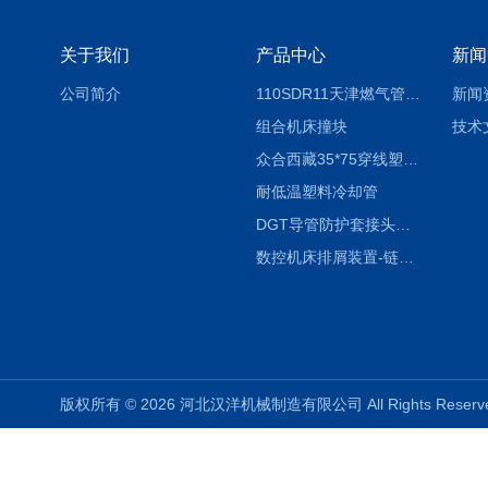
关于我们
产品中心
新闻
公司简介
110SDR11天津燃气管外径壁与壁厚对照表
新闻
组合机床撞块
技术
众合西藏35*75穿线塑料拖链
耐低温塑料冷却管
DGT导管防护套接头形式与参数
数控机床排屑装置-链板式排屑机
版权所有 © 2026 河北汉洋机械制造有限公司 All Rights Rese