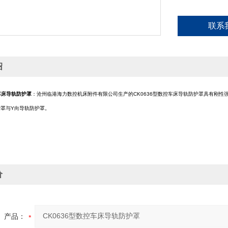
联系
绍
控车床导轨防护罩
：沧州临港海力数控机床附件有限公司生产的CK0636型数控车床导轨防护罩具有刚性强
护罩与Y向导轨防护罩。
价
产品：