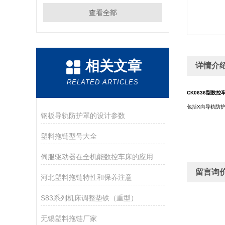
查看全部
相关文章
详情介
RELATED ARTICLES
CK0636型数
包括X向导轨防
钢板导轨防护罩的设计参数
塑料拖链型号大全
伺服驱动器在全机能数控车床的应用
留言询
河北塑料拖链特性和保养注意
S83系列机床调整垫铁（重型）
无锡塑料拖链厂家