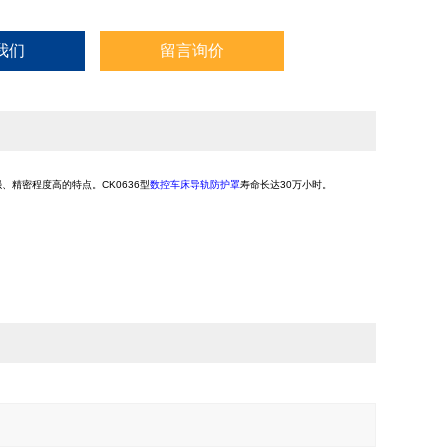
我们
留言询价
、精密程度高的特点。CK0636型
数控车床导轨防护罩
寿命长达30万小时。