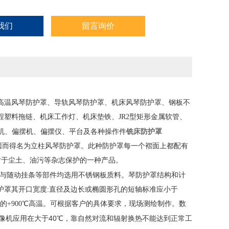
我们
留言询价
高温风琴防护罩、导轨风琴防护罩、机床风琴防护罩、钢板不
塑料拖链、机床工作灯、机床垫铁、JR2型矩形金属软管、
铣床防护罩
机、偏摆机、偏摆仪、平台及各种操作件
因而得名为立柱风琴防护罩。此种防护罩每一个褶面上都配有
对于尘土、油污等杂志保护的一种产品。
接板与随动挂条等部件均选用不锈钢板质料。琴防护罩结构和计
护罩其开口宽度:直径及边长或椭圆形孔的短轴标准应小于
使的+900℃高温。可根据客户的具体要求，现场测绘制作。数
像机应用在大于40℃，靠自然对流和辐射换热不能达到正常工