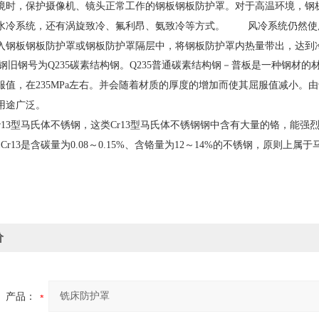
境时，保护摄像机、镜头正常工作的钢板钢板防护罩。对于高温环境，钢
水冷系统，还有涡旋致冷、氟利昂、氨致冷等方式。 风冷系统仍然使
入钢板钢板防护罩或钢板防护罩隔层中，将钢板防护罩内热量带出，达到
钢旧钢号为Q235碳素结构钢。
Q235普通碳素结构钢－普板是一种钢材的
服值，在235MPa左右。并会随着材质的厚度的增加而使其屈服值减小
用途广泛。
属于Cr13型马氏体不锈钢，这类Cr13型马氏体不锈钢钢中含有大量的铬，
Cr13是含碳量为0.08～0.15%、含铬量为12～14%的不锈钢，原则
价
产品：