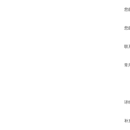
您
您
联
常
详
补