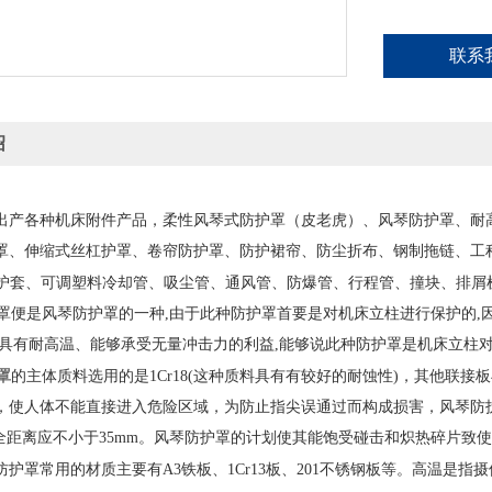
联系
绍
出产各种机床附件产品，柔性风琴式防护罩（皮老虎）、风琴防护罩、耐
罩、伸缩式丝杠护罩、卷帘防护罩、防护裙帘、防尘折布、钢制拖链、工程
防护套、可调塑料冷却管、吸尘管、通风管、防爆管、行程管、撞块、排屑
便是风琴防护罩的一种,由于此种防护罩首要是对机床立柱进行保护的,
,具有耐高温、能够承受无量冲击力的利益,能够说此种防护罩是机床立柱
罩
的主体质料选用的是1Cr18(这种质料具有有较好的耐蚀性)，其他联
，使人体不能直接进入危险区域，为防止指尖误通过而构成损害，风琴防
，安全距离应不小于35mm。风琴防护罩的计划使其能饱受碰击和炽热碎片致
高温
是指摄
护罩常用的材质主要有A3铁板、1Cr13板、201不锈钢板等。