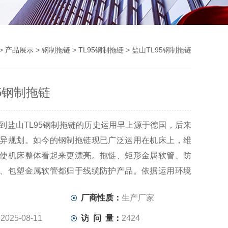
>
产品展示
>
钢制拖链
>
TL95钢制拖链
> 盐山TL95钢制拖链
5钢制拖链
到盐山TL95钢制拖链的历史运用早上源于德国，后来
异规划。如今的钢制拖链现已广泛运用在机床上，维
使机床整体看起来更漂亮。拖链、矩形金属软管、防
、包塑金属软管都归于线缆防护产品。依据运用环境
不一样分为桥式钢制拖链、全封闭式、半封闭式三种
：
厂商性质：
生产厂家
：
2025-08-11
访 问 量：
2424