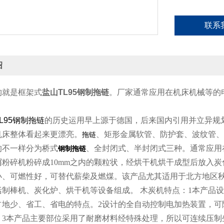
联系
绍
构就是框架式
盐山TL95钢制拖链
。厂家通常应用在机床机械等的
TL95钢制拖链
的历史运用早上源于德国，后来国内引用并立异规
机床整体看起来更漂亮。
、矩形金属软管、防护套、波纹管、
拖链
的不一样分为桥式
、全封闭式、半封闭式三种。通常应用
钢制拖链
屑粉碎机粉碎成10mm之内的颗粒状，经烘干机烘干成型后放入
小、可燃性好，可替代薪柴及燃煤。该产品尤其适用于北方地区
括制棒机、炭化炉、烘干机等设备组成。 木炭机特点：1本产品
占地少、省工、省电的特点。2设计的全自动控制电加热装置，可
。3本产品主要部位采用了耐磨材料经特殊处理，所以可连续压制