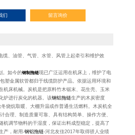
我们
留言询价
电缆、油管、气管、水管、风管上起牵引和维护效
划。如今的
现已广泛运用在机床上，维护了电
钢制拖链
包塑金属软管都归于线缆防护产品。依据运用环境和
在机床机械。
炭机是把原料竹木锯末、花生壳、玉米
炭化炉进行炭化的机器。该
钢铝拖链
生产的木炭密度
秋冬烧炕取暖、大棚升温或作普通生活燃料。木炭机全
设计合理、制造质量可靠、具有结构简单、操作方便、
随机调节物料的干湿度，保证出料成型稳定，提高了
生产，耐用-
钢铝拖链
-河北友佳2017年取得骄人业绩