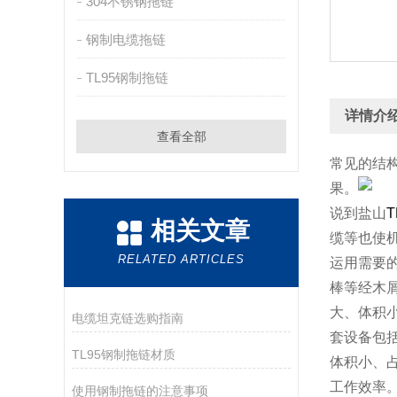
304不锈钢拖链
钢制电缆拖链
TL95钢制拖链
详情介
查看全部
常见的结
果。
说到盐山
相关文章
缆等也使
RELATED ARTICLES
运用需要
棒等经木
大、体积
电缆坦克链选购指南
套设备包
TL95钢制拖链材质
体积小、
工作效率
使用钢制拖链的注意事项