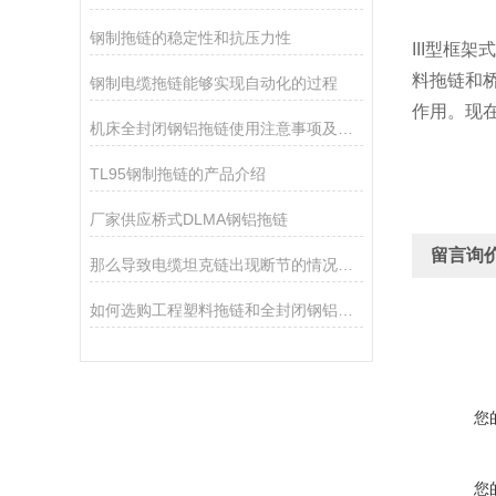
钢制拖链的稳定性和抗压力性
III型框架
料拖链和
钢制电缆拖链能够实现自动化的过程
作用。现
机床全封闭钢铝拖链使用注意事项及其选用要点
TL95钢制拖链的产品介绍
厂家供应桥式DLMA钢铝拖链
留言询
那么导致电缆坦克链出现断节的情况有那些呢
如何选购工程塑料拖链和全封闭钢铝拖链
您
您