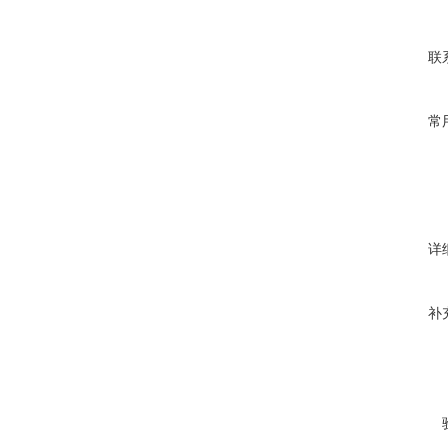
联
常
详
补