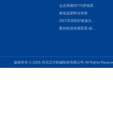
众合西藏35*75穿线塑料拖链
耐低温塑料冷却管
DGT导管防护套接头形式与参数
数控机床排屑装置-链板式排屑机
版权所有 © 2026 河北汉洋机械制造有限公司 All Rights Rese