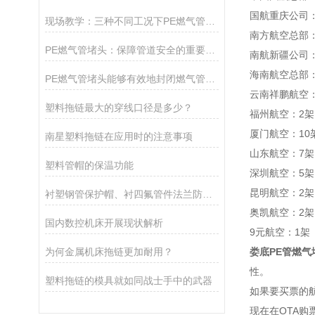
国航重庆公司
现场教学：三种不同工况下PE燃气管堵头的安装技巧与注意事项
南方航空总部：
PE燃气管堵头：保障管道安全的重要组成部分
南航新疆公司：
海南航空总部：
PE燃气管堵头能够有效地封闭燃气管道，防止燃气外溢引发危险事故
云南祥鹏航空
塑料拖链最大的穿线口径是多少？
福州航空：2架
厦门航空：10
南星塑料拖链在应用时的注意事项
山东航空：7架
塑料管帽的保温功能
深圳航空：5架
昆明航空：2架
衬塑钢管保护帽、衬四氟管件法兰防护帽
奥凯航空：2架
国内数控机床开展现状解析
9元航空：1架
为何金属机床拖链更加耐用？
娄底PE管燃气
性。
塑料拖链的模具就如同战士手中的武器
如果要买票的航
现在在OTA购