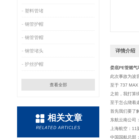
塑料管堵
钢管护帽
钢管管帽
钢管堵头
详情介绍
护丝护帽
娄底PE管燃气
此次事故为波音
查看全部
至于 737 
之前，我打算
至于怎么绕着
首先我们要了
相关文章
东航云南公司
RELATED ARTICLES
上海航空：11
中国国航总部：