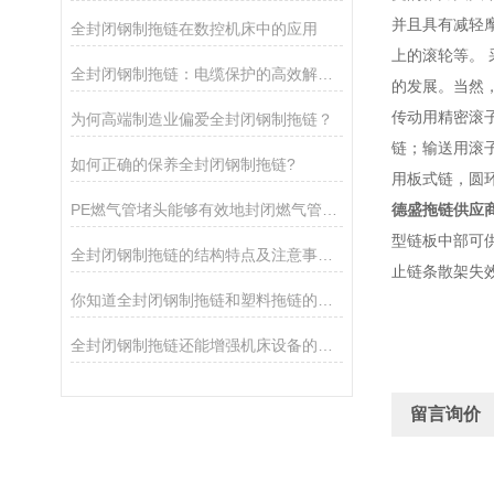
并且具有减轻
全封闭钢制拖链在数控机床中的应用
上的滚轮等。
全封闭钢制拖链：电缆保护的高效解决方案
的发展。当然
传动用精密滚
为何高端制造业偏爱全封闭钢制拖链？
链；输送用滚
如何正确的保养全封闭钢制拖链?
用板式链，圆
PE燃气管堵头能够有效地封闭燃气管道，防止燃气外溢引发危险事故
德盛拖链供应
型链板中部可
全封闭钢制拖链的结构特点及注意事项说明
止链条散架失
你知道全封闭钢制拖链和塑料拖链的区别是什么吗？
全封闭钢制拖链还能增强机床设备的艺术效果,涨知识了
留言询价