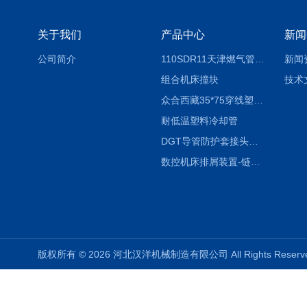
关于我们
产品中心
新闻
公司简介
110SDR11天津燃气管外径壁与壁厚对照表
新闻
组合机床撞块
技术
众合西藏35*75穿线塑料拖链
耐低温塑料冷却管
DGT导管防护套接头形式与参数
数控机床排屑装置-链板式排屑机
版权所有 © 2026 河北汉洋机械制造有限公司 All Rights Rese