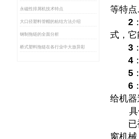
等特点
永磁性排屑机技术特点
2
大口径塑料管帽的粘结方法介绍
式，它
钢制拖链的全面分析
3
桥式塑料拖链在各行业中大放异彩
4
5
6
给机器
具
已
窗机械