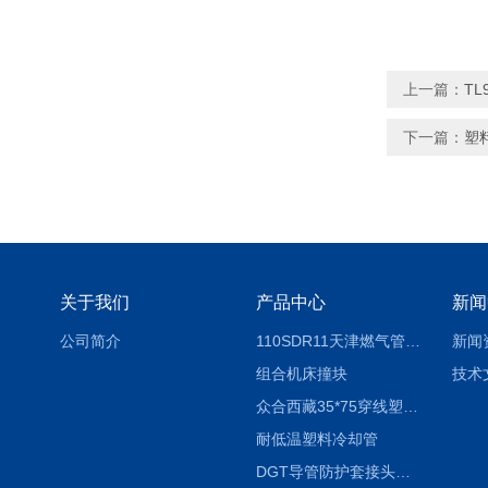
上一篇：
TL
下一篇：
塑
关于我们
产品中心
新闻
公司简介
110SDR11天津燃气管外径壁与壁厚对照表
新闻
组合机床撞块
技术
众合西藏35*75穿线塑料拖链
耐低温塑料冷却管
DGT导管防护套接头形式与参数