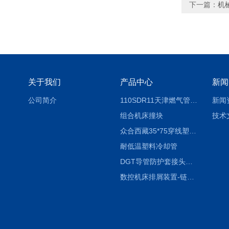
下一篇：
机
关于我们
产品中心
新闻
公司简介
110SDR11天津燃气管外径壁与壁厚对照表
新闻
组合机床撞块
技术
众合西藏35*75穿线塑料拖链
耐低温塑料冷却管
DGT导管防护套接头形式与参数
数控机床排屑装置-链板式排屑机