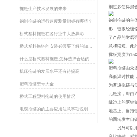
剂过多使得混
拖链生产技术发展的未来
钢制拖链的主体
钢制拖链的运行速度测量指标有哪些？
形，链扳经镀
桥式塑料拖链在各行业中大放异彩
了产品的耐磨
意和缩短。此
桥式塑料拖链的安装必须要了解的知识要点
撑板宽度为15
什么是桥式塑料拖链,怎样选择合适的桥式塑料拖链
塑料拖链由众
机床拖链的发展水平还有待提高
高低温时性能
塑料拖链型号大全
为普通拖链与
元链接，即由
桥式工程塑料拖链的使用情况
缘边上的两销
电缆拖链的的主要应用注意事项说明
地基上。当拖
的回转发生自
另外可以用两
音比较钝，感