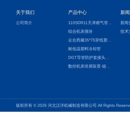
关于我们
产品中心
新闻
公司简介
110SDR11天津燃气管外径壁与壁厚对照表
新闻
组合机床撞块
技术
众合西藏35*75穿线塑料拖链
耐低温塑料冷却管
DGT导管防护套接头形式与参数
数控机床排屑装置-链板式排屑机
版权所有 © 2026 河北汉洋机械制造有限公司 All Rights Rese