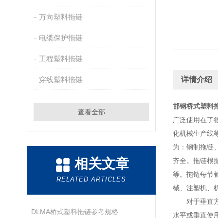
万向塑料拖链
电缆保护拖链
工程塑料拖链
穿线塑料拖链
详情介绍
邯钢桥式塑料
查看全部
广泛使用在了
化机械生产线
为：钢制拖链
相关文章
齐全。拖链根
等。拖链每节
RELATED ARTICLES
械、注塑机、
对于垂直方
DLMA桥式塑料拖链参考规格
水平或垂直使