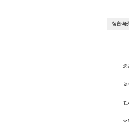
留言询
您
您
联
常