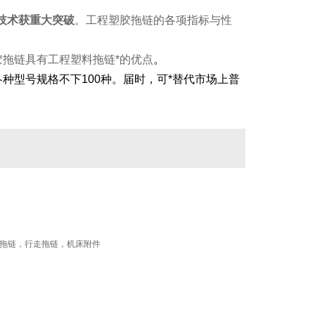
技术获重大突破
。工程塑胶拖链的各项指标与性
拖链具有工程塑料拖链*的优点
。
各种型号规格不下
100
种。届时，可*替代市场上普
，新型拖链，行走拖链，机床附件