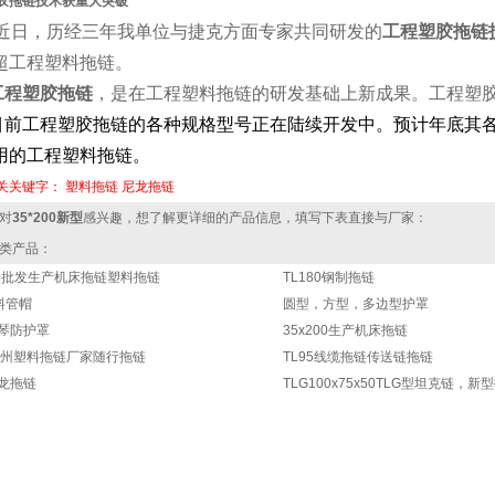
胶拖链技术获重大突破
近日，历经三年我单位与捷克方面专家共同研发的
工程塑胶拖链
超工程塑料拖链。
工程塑胶拖链
，是在工程塑料拖链的研发基础上新成果。工程塑胶
目前工程塑胶拖链的各种规格型号正在陆续开发中。预计年底其
用的工程塑料拖链。
关关键字： 塑料拖链 尼龙拖链
对
35*200新型
感兴趣，想了解更详细的产品信息，填写下表直接与厂家：
类产品：
200批发生产机床拖链塑料拖链
TL180钢制拖链
塑料管帽
圆型，方型，多边型护罩
风琴防护罩
35x200生产机床拖链
5常州塑料拖链厂家随行拖链
TL95线缆拖链传送链拖链
尼龙拖链
TLG100x75x50TLG型坦克链