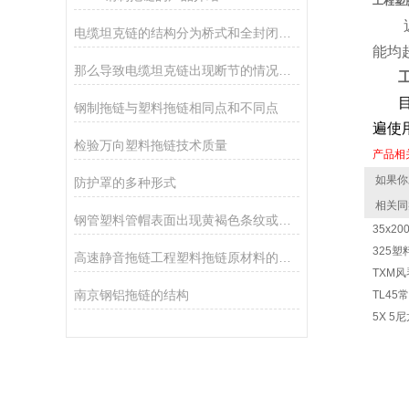
工程塑
电缆坦克链的结构分为桥式和全封闭拖链
能均
那么导致电缆坦克链出现断节的情况有那些呢
钢制拖链与塑料拖链相同点和不同点
遍使
检验万向塑料拖链技术质量
产品相
如果你
防护罩的多种形式
相关同
钢管塑料管帽表面出现黄褐色条纹或色点
35x
325
高速静音拖链工程塑料拖链原材料的介绍
TXM
南京钢铝拖链的结构
TL4
5X 5