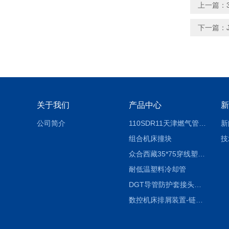
上一篇：
下一篇：
关于我们
产品中心
新
公司简介
110SDR11天津燃气管外径壁与壁厚对照表
新
组合机床撞块
技
众合西藏35*75穿线塑料拖链
耐低温塑料冷却管
DGT导管防护套接头形式与参数
数控机床排屑装置-链板式排屑机