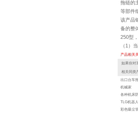
拖链的
等部件
该产品
备的整
250
型
（1）
产品相关关
如果你对30
相关同类
出口台车
机械家
各种机床
TLG机器
彩色吸尘