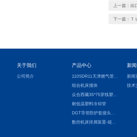
上一篇：
出
下一篇：
Ｔ
关于我们
产品中心
新闻
公司简介
110SDR11天津燃气管外径壁与壁厚对照表
新闻
组合机床撞块
技术
众合西藏35*75穿线塑料拖链
耐低温塑料冷却管
DGT导管防护套接头形式与参数
数控机床排屑装置-链板式排屑机