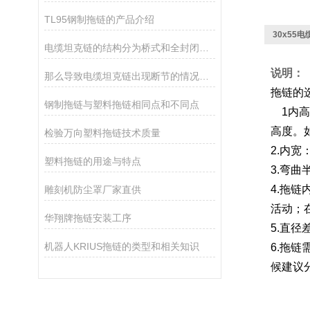
TL95钢制拖链的产品介绍
30x55
电缆坦克链的结构分为桥式和全封闭拖链
说明：
那么导致电缆坦克链出现断节的情况有那些呢
拖链的
钢制拖链与塑料拖链相同点和不同点
1
内高
高度。
检验万向塑料拖链技术质量
2.内
塑料拖链的用途与特点
3.弯
4.拖
雕刻机防尘罩厂家直供
活动；
华翔牌拖链安装工序
5.直
机器人KRIUS拖链的类型和相关知识
6.拖
候建议