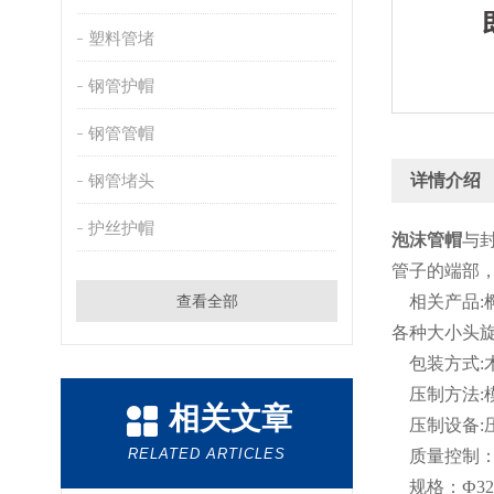
塑料管堵
钢管护帽
钢管管帽
钢管堵头
详情介绍
护丝护帽
泡沫管帽
与
管子的端部
查看全部
相关产品
:
各种大小头
包装方式
:
压制方法
:
相关文章
压制设备
:
RELATED ARTICLES
质量控制
规格：
Ф32