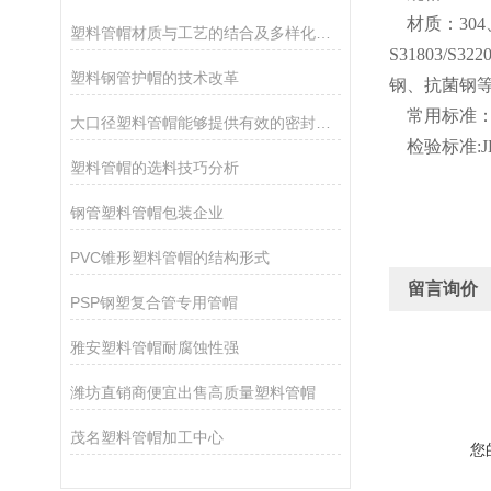
材质：
304
塑料管帽材质与工艺的结合及多样化的应用
S31803/S32
塑料钢管护帽的技术改革
钢、抗菌钢
常用标准
大口径塑料管帽能够提供有效的密封，确保管道的安全和卫生
检验标准
:
塑料管帽的选料技巧分析
钢管塑料管帽包装企业
PVC锥形塑料管帽的结构形式
留言询价
PSP钢塑复合管专用管帽
雅安塑料管帽耐腐蚀性强
潍坊直销商便宜出售高质量塑料管帽
茂名塑料管帽加工中心
您