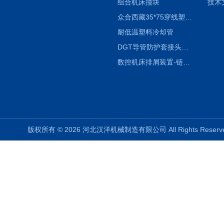
组合机床撞块
技术
众合西藏35*75穿线塑料拖链
耐低温塑料冷却管
DGT导管防护套接头形式与参数
数控机床排屑装置-链板式排屑机
版权所有 © 2026 河北汉洋机械制造有限公司 All Rights Rese