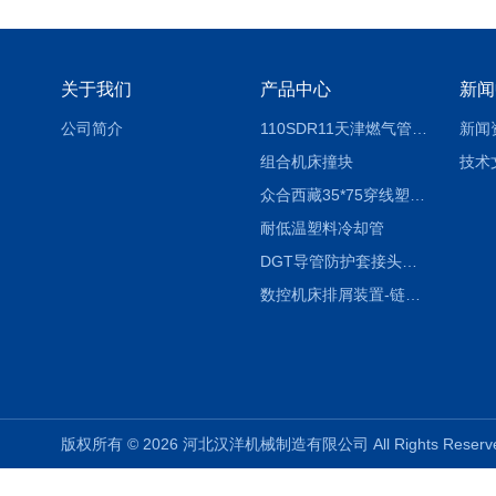
关于我们
产品中心
新闻
公司简介
110SDR11天津燃气管外径壁与壁厚对照表
新闻
组合机床撞块
技术
众合西藏35*75穿线塑料拖链
耐低温塑料冷却管
DGT导管防护套接头形式与参数
数控机床排屑装置-链板式排屑机
版权所有 © 2026 河北汉洋机械制造有限公司 All Rights Rese