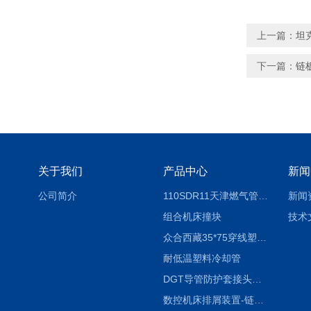
上一篇：
坦
下一篇：
链
关于我们
产品中心
新闻
公司简介
110SDR11天津燃气管外径壁与壁厚对照表
新闻
组合机床撞块
技术
众合西藏35*75穿线塑料拖链
耐低温塑料冷却管
DGT导管防护套接头形式与参数
数控机床排屑装置-链板式排屑机