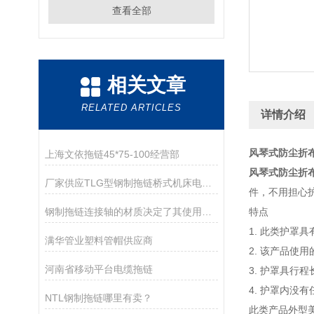
查看全部
相关文章
RELATED ARTICLES
详情介绍
风琴式防尘折
上海文依拖链45*75-100经营部
风琴式防尘折
厂家供应TLG型钢制拖链桥式机床电缆拖链
件，不用担心
钢制拖链连接轴的材质决定了其使用寿命
特点
1. 此类护
满华管业塑料管帽供应商
2. 该产品使
河南省移动平台电缆拖链
3. 护罩具行
4. 护罩内
NTL钢制拖链哪里有卖？
此类产品外型