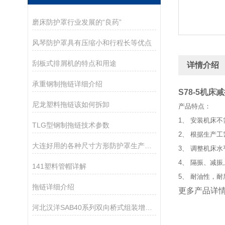
磨床防护罩行业发展的“良药”
风琴防护罩具有压缩小和行程长等优点
刮板式排屑机的特点和用途
详情介绍
承重钢制拖链详细介绍
S78-5机床
尼龙塑料拖链该如何拆卸
产品特点：
1、 安装机床
TLG型钢制拖链技术参数
2、 根据生产
大连好用的各种尺寸方形防护罩生产厂家,机床附件伸缩防护罩
3、 调整机床水
4、 隔振、减振
141塑料管帽详解
5、 耐油性，
拖链详细介绍
更多产品详
河北汉洋SAB40系列双向桥式组装增强拖链