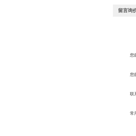
留言询
您
您
联
常