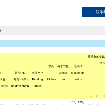
联系
绍
连接器的参数Con
spec
节距
每米节数
总高H
.D
外径O.D
弯曲半径
Joints
Total height
×内宽
）
（外宽×内高）
Bending
Pitches
per
radius
lehgth
height×lehgth
radius
A1
A
145
、185、