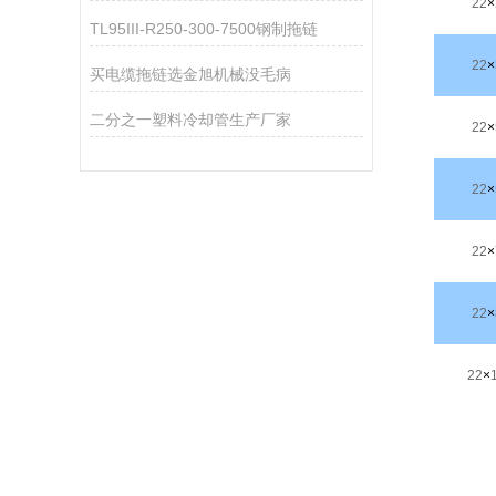
22
×
TL95III-R250-300-7500钢制拖链
22
×
买电缆拖链选金旭机械没毛病
二分之一塑料冷却管生产厂家
22
×
22
×
22
×
22
×
22
×