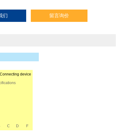
我们
留言询价
necting device
ifications
B
C
D
F