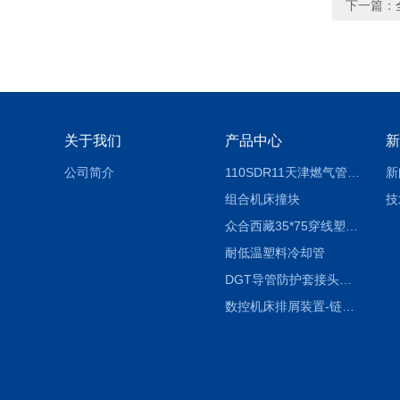
下一篇：
关于我们
产品中心
新
公司简介
110SDR11天津燃气管外径壁与壁厚对照表
新
组合机床撞块
技
众合西藏35*75穿线塑料拖链
耐低温塑料冷却管
DGT导管防护套接头形式与参数
数控机床排屑装置-链板式排屑机