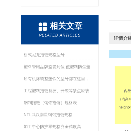
相关文章
RELATED ARTICLES
详情介
桥式尼龙拖链规格型号
塑料管帽品牌监管到位 使塑料防尘盖发展稳固
所有机床调整垫铁的型号都在这里，全了
工程塑料拖链裂纹、开裂等缺点应该如何有效进行把控？
内径I
（内高
钢制拖链（钢铝拖链）规格表
height
×
NTL武汉南星钢铝拖链规格
加工中心防护罩规格齐全精度高