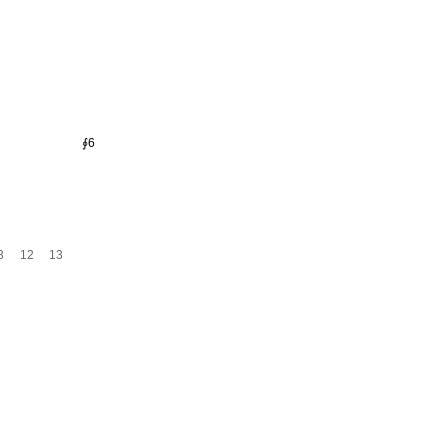
∮6
3
12
13