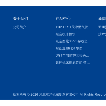
关于我们
产品中心
新闻
公司简介
110SDR11天津燃气管外径壁与壁厚对照表
新闻
组合机床撞块
技术
众合西藏35*75穿线塑料拖链
耐低温塑料冷却管
DGT导管防护套接头形式与参数
数控机床排屑装置-链板式排屑机
版权所有 © 2026 河北汉洋机械制造有限公司 All Rights Rese