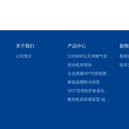
关于我们
产品中心
新闻
公司简介
110SDR11天津燃气管外径壁与壁厚对照表
新闻
组合机床撞块
技术
众合西藏35*75穿线塑料拖链
耐低温塑料冷却管
DGT导管防护套接头形式与参数
数控机床排屑装置-链板式排屑机