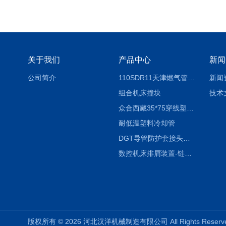
关于我们
产品中心
新闻
公司简介
110SDR11天津燃气管外径壁与壁厚对照表
新闻
组合机床撞块
技术
众合西藏35*75穿线塑料拖链
耐低温塑料冷却管
DGT导管防护套接头形式与参数
数控机床排屑装置-链板式排屑机
版权所有 © 2026 河北汉洋机械制造有限公司 All Rights Rese