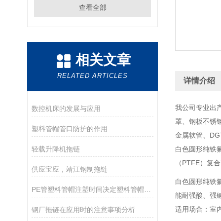
查看全部
相关文章
RELATED ARTICLES
详情介绍
我公司专业出
数控机床的发展与应用
罩、钢板不锈
塑料管帽管口防护的作用
金属软管、D
轻载升降机拖链
白色圆形纯铁
（PTFE）复
供应宝应，靖江钢制拖链
白色圆形纯铁氟
PE管塑料管帽注塑时间决定塑料管帽成本
能耐强酸、强
适用场合：室
钢厂拖链在应用时的注意事项分析