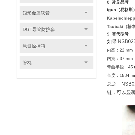
8.
常见品牌
igus（易格斯
矩形金属软管
Kabelschlep
Tsubaki（椿
DGT导管防护套
9.
替代型号
如果 NSB0
悬臂操控箱
内高：22 mm
内宽：37 mm
管枕
弯曲半径：45 
长度：1584 m
总之，NSB
链，可以显