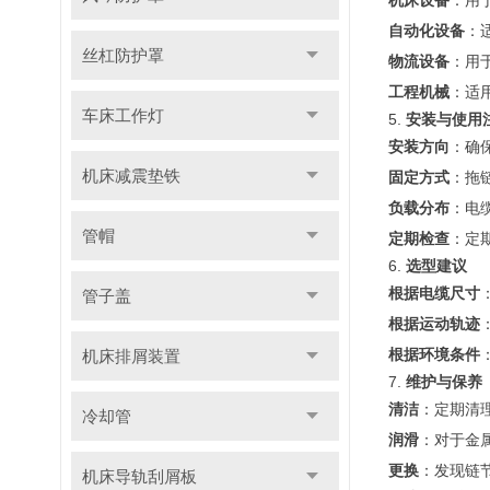
机床设备
：用
自动化设备
：
丝杠防护罩
物流设备
：用
工程机械
：适
车床工作灯
5.
安装与使用
安装方向
：确
机床减震垫铁
固定方式
：拖
负载分布
：电
管帽
定期检查
：定
6.
选型建议
根据电缆尺寸
管子盖
根据运动轨迹
根据环境条件
机床排屑装置
7.
维护与保养
清洁
：定期清
冷却管
润滑
：对于金
更换
：发现链
机床导轨刮屑板