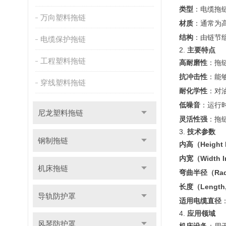
类型
：电缆拖
万向塑料拖链
材质
：通常为高
结构
：由链节
电缆保护拖链
2.
主要特点
工程塑料拖链
高耐磨性
：拖
抗冲击性
：能
穿线塑料拖链
耐化学性
：对
低噪音
：运行
尼龙塑料拖链
灵活性强
：拖
3.
技术参数
钢制拖链
内高（Height I
内宽（Width In
机床拖链
弯曲半径（Radi
长度（Length
导轨防护罩
适用电缆直径
4.
应用领域
风琴防护罩