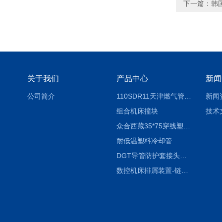
下一篇：
韩
关于我们
产品中心
新闻
公司简介
110SDR11天津燃气管外径壁与壁厚对照表
新闻
组合机床撞块
技术
众合西藏35*75穿线塑料拖链
耐低温塑料冷却管
DGT导管防护套接头形式与参数
数控机床排屑装置-链板式排屑机