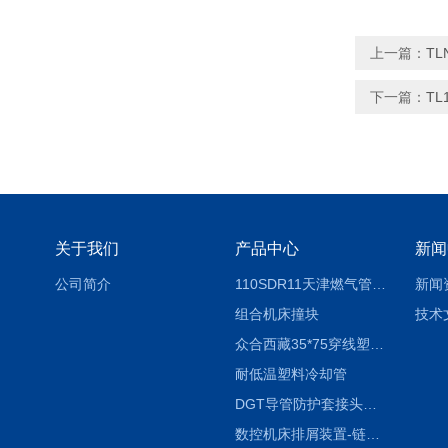
上一篇：
T
下一篇：
TL
关于我们
产品中心
新闻
公司简介
110SDR11天津燃气管外径壁与壁厚对照表
新闻
组合机床撞块
技术
众合西藏35*75穿线塑料拖链
耐低温塑料冷却管
DGT导管防护套接头形式与参数
数控机床排屑装置-链板式排屑机