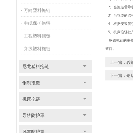
2）当拖链需承
万向塑料拖链
3）当管缆的管
电缆保护拖链
4、根据安装管缆
5、机床拖链使
工程塑料拖链
钢铝拖链的主要
穿线塑料拖链
查阅。
上一篇：
鞍钢
尼龙塑料拖链
下一篇：
钢
钢制拖链
机床拖链
导轨防护罩
风琴防护罩