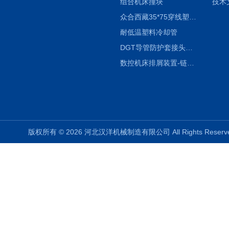
组合机床撞块
技术
众合西藏35*75穿线塑料拖链
耐低温塑料冷却管
DGT导管防护套接头形式与参数
数控机床排屑装置-链板式排屑机
版权所有 © 2026 河北汉洋机械制造有限公司 All Rights Rese