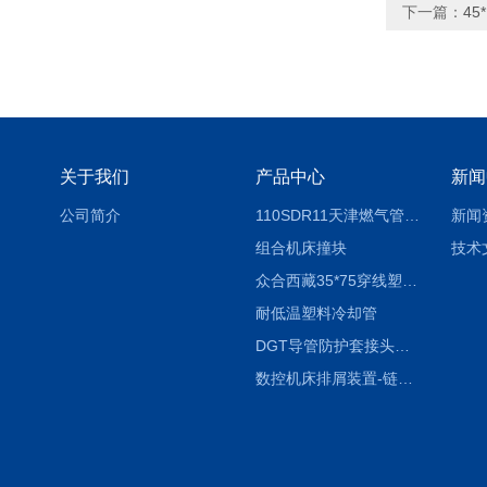
下一篇：
4
关于我们
产品中心
新闻
公司简介
110SDR11天津燃气管外径壁与壁厚对照表
新闻
组合机床撞块
技术
众合西藏35*75穿线塑料拖链
耐低温塑料冷却管
DGT导管防护套接头形式与参数
数控机床排屑装置-链板式排屑机