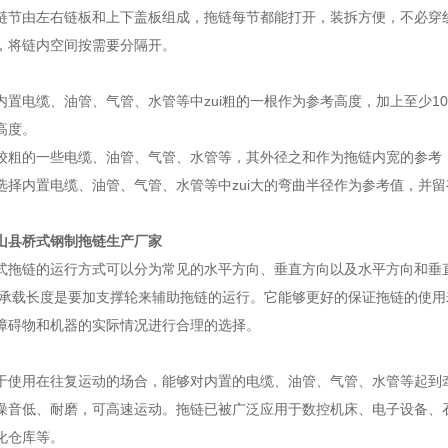
链节由左右链板和上下盖板组成，拖链每节都能打开，装拆方便，不必穿
，将链内空间按需要分隔开。
内置电缆、油管、气管、水管等中zui粗的一根作为参考高度，加上至少10
高度。
较粗的一些电缆、油管、气管、水管等，其外径之和作为拖链内宽的参考，
选择内置电缆、油管、气管、水管等中zui大的弯曲半径作为参考值，并留
山县桥式钢制拖链生产厂家
式拖链的运行方式可以分为常见的水平方向、垂直方向以及水平方向和垂
i大承载长度是要加支撑轮来辅助拖链的运行。它能够更好的保证拖链的使
障碍物和机器的实际情况进行合理的选择。
于使用在往复运动的场合，能够对内置的电缆、油管、气管、水管等起到
噪音低、耐磨，可高速运动。拖链已被广泛应用于数控机床、电子设备、
化仓库等。