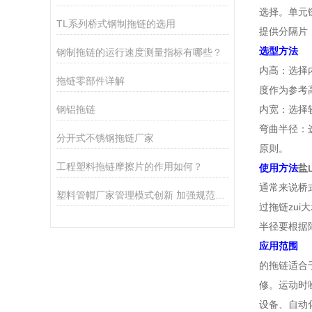
选择。单元
TL系列桥式钢制拖链的选用
提供分隔片
选型方法
钢制拖链的运行速度测量指标有哪些？
内高：选择
拖链零部件详解
度作为参考
钢铝拖链
内宽：选择
弯曲半径：
分开式不锈钢拖链厂家
原则。
工程塑料拖链摩擦片的作用如何？
使用方法
盐
通常来说桥
塑料管帽厂家管理模式创新 加强规范和自律
过拖链zu
半径要根据
应用范围
的拖链适合
修。运动时
设备、自动