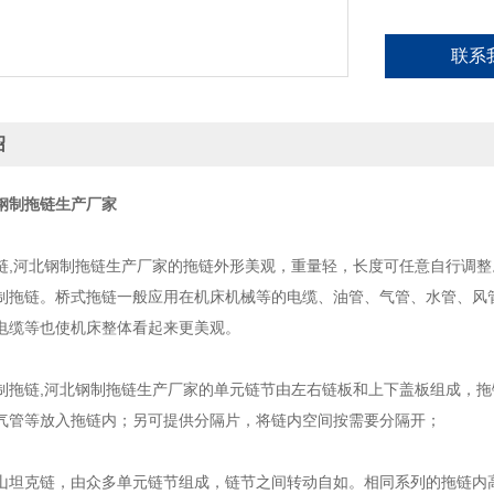
联系
绍
钢制拖链生产厂家
链,河北钢制拖链生产厂家的拖链
外形美观，重量轻，长度可任意自行调整
制拖链。桥式拖链
一般应用在
机床
机械等的电缆、油管、气管、水管、风
电缆等也使机床整体看起来更美观。
制拖链,河北钢制拖链生产厂家的
单元链节由左右链板和上下盖板组成，拖
气管等放入拖链内；另可提供分隔片，将链内空间按需要分隔开；
山坦克链，由众多单元链节组成，链节之间转动自如。相同系列的拖链内