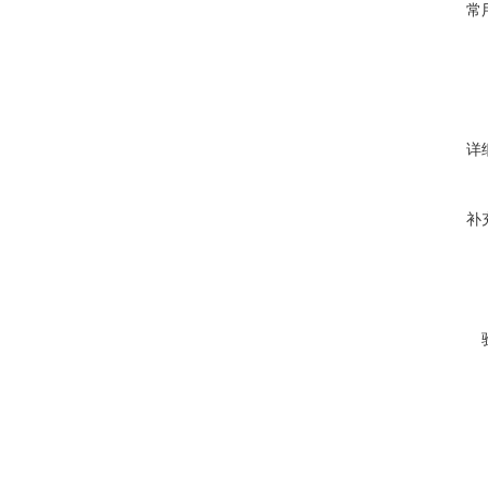
常
详
补