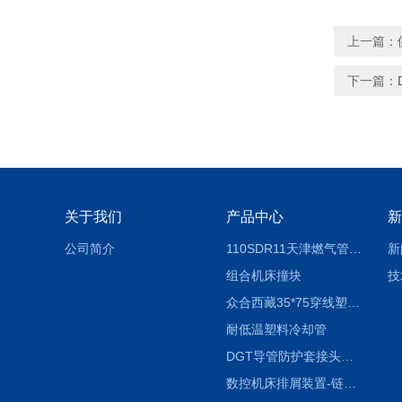
上一篇：
下一篇：
关于我们
产品中心
新
公司简介
110SDR11天津燃气管外径壁与壁厚对照表
新
组合机床撞块
技
众合西藏35*75穿线塑料拖链
耐低温塑料冷却管
DGT导管防护套接头形式与参数
数控机床排屑装置-链板式排屑机