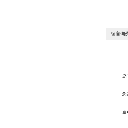
留言询
您
您
联