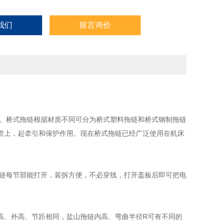
我们
留言询价
。
桥式拖链根据材质不同可分为桥式塑料拖链和桥式钢制拖链
管上，起牵引和保护作用。现在桥式拖链已经广泛使用在机床
链每节部能打开，装拆方便，不必穿线，打开盖板后即可把电
高、外高、节距相同，盐山拖链内高、弯曲半径R可有不同的