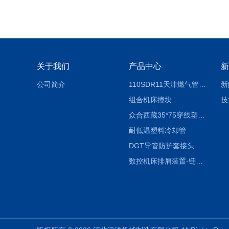
关于我们
产品中心
新
公司简介
110SDR11天津燃气管外径壁与壁厚对照表
新
组合机床撞块
技
众合西藏35*75穿线塑料拖链
耐低温塑料冷却管
DGT导管防护套接头形式与参数
数控机床排屑装置-链板式排屑机