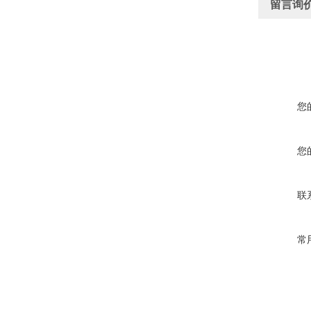
留言询
您
您
联
常