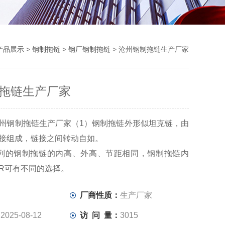
产品展示
>
钢制拖链
>
钢厂钢制拖链
> 沧州钢制拖链生产厂家
拖链生产厂家
州钢制拖链生产厂家（1）钢制拖链外形似坦克链，由
接组成，链接之间转动自如。
列的钢制拖链的内高、外高、节距相同，钢制拖链内
R可有不同的选择。
节由左右链板和上下盖板组成，钢制拖链每节都能打
：
厂商性质：
生产厂家
，不必穿线，打开盖板后即可把电缆、油管、气管、
制拖链。
：
2025-08-12
访 问 量：
3015