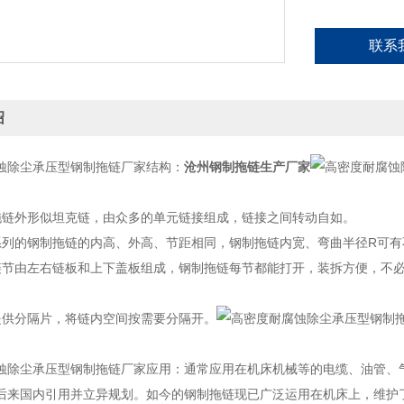
（4）另可提
联系
绍
蚀除尘承压型钢制拖链厂家结构：
沧州钢制拖链生产厂家
拖链外形似坦克链，由众多的单元链接组成，链接之间转动自如。
系列的钢制拖链的内高、外高、节距相同，钢制拖链内宽、弯曲半径R可
链节由左右链板和上下盖板组成，钢制拖链每节都能打开，装拆方便，不
提供分隔片，将链内空间按需要分隔开。
蚀除尘承压型钢制拖链厂家应用：通常应用在机床机械等的电缆、油管、
后来国内引用并立异规划。如今的钢制拖链现已广泛运用在机床上，维护