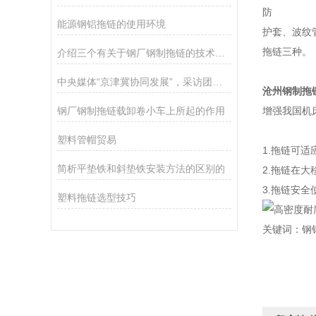
防
能源钢铝拖链的使用环境
护套、波纹
拖链三种。
介绍三个有关于钢厂钢制拖链的技术指标
中央媒体“京津冀协同发展”，采访团到达金旭公司进行采访
沧州钢制拖
钢厂钢制拖链载卸卷小车上所起的作用
增强我国机
塑料管帽贸易
1.拖链可适
简析平垫铁和斜垫铁安装方法的区别的
2.拖链在
3.拖链安全
塑料拖链选型技巧
关键词：钢铝