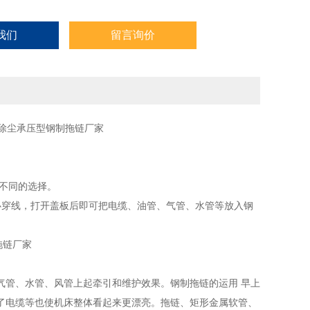
供分隔片，将链内空间按需要分隔开。
我们
留言询价
有不同的选择。
必穿线，打开盖板后即可把电缆、油管、气管、水管等放入钢
气管、水管、风管上起牵引和维护效果。钢制拖链的运用 早上
了电缆等也使机床整体看起来更漂亮。拖链、矩形金属软管、