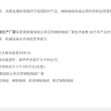
管、包塑金属软管都归于线缆防护产品。钢制拖链依据运用环境和运用需
链生产厂家
高密度耐腐蚀除尘承压型钢制拖链厂家技术参数:由于本产品
床、机械设备在市场的竞争能力。
应大移动速度40米/分。
大移动速度时，噪声声压级不大于68分贝。
使用寿命不小于100万次(往复)。
拖链 , 钢制拖链 , 机床钢制拖链 , 桥式钢制拖链