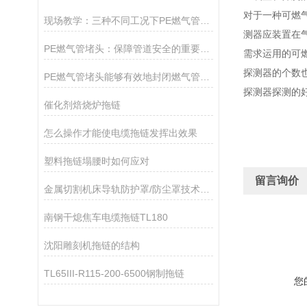
对于一种可燃
现场教学：三种不同工况下PE燃气管堵头的安装技巧与注意事项
测器应装置在
PE燃气管堵头：保障管道安全的重要组成部分
需求运用的可
探测器的个数
PE燃气管堵头能够有效地封闭燃气管道，防止燃气外溢引发危险事故
探测器探测的
催化剂焙烧炉拖链
怎么操作才能使电缆拖链发挥出效果
塑料拖链塌腰时如何应对
留言询价
金属切割机床导轨防护罩/防尘罩技术特点与作用
南钢干熄焦车电缆拖链TL180
沈阳雕刻机拖链的结构
TL65III-R115-200-6500钢制拖链
您