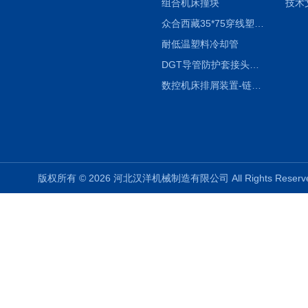
组合机床撞块
技术
众合西藏35*75穿线塑料拖链
耐低温塑料冷却管
DGT导管防护套接头形式与参数
数控机床排屑装置-链板式排屑机
版权所有 © 2026 河北汉洋机械制造有限公司 All Rights Rese