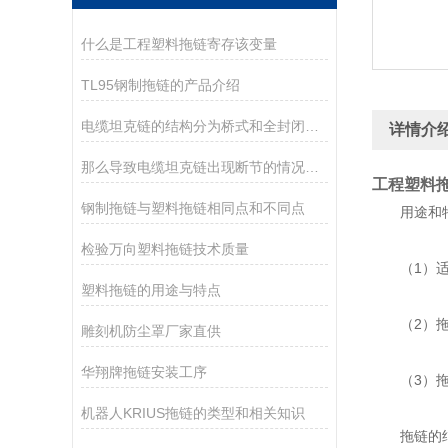
什么是工程塑料拖链寄存该变量
TL95钢制拖链的产品介绍
电缆坦克链的结构分为桥式和全封闭拖链
详情介
那么导致电缆坦克链出现断节的情况有那些呢
工程塑料
钢制拖链与塑料拖链相同点和不同点
用途和
检验万向塑料拖链技术质量
（1）适合
塑料拖链的用途与特点
（2）拖链
雕刻机防尘罩厂家直供
华翔牌拖链安装工序
（3）拖链
机器人KRIUS拖链的类型和相关知识
拖链的