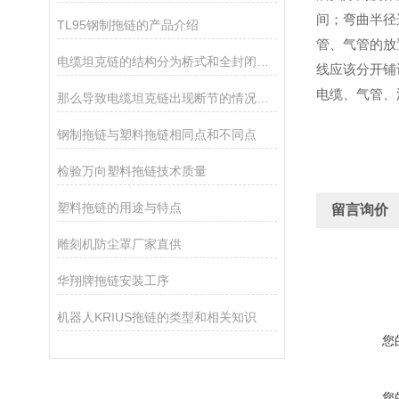
间；弯曲半径
TL95钢制拖链的产品介绍
管、气管的放
电缆坦克链的结构分为桥式和全封闭拖链
线应该分开铺
电缆、气管、
那么导致电缆坦克链出现断节的情况有那些呢
钢制拖链与塑料拖链相同点和不同点
检验万向塑料拖链技术质量
塑料拖链的用途与特点
留言询价
雕刻机防尘罩厂家直供
华翔牌拖链安装工序
机器人KRIUS拖链的类型和相关知识
您
您