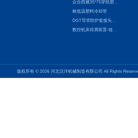
众合西藏35*75穿线塑料拖链
耐低温塑料冷却管
DGT导管防护套接头形式与参数
数控机床排屑装置-链板式排屑机
版权所有 © 2026 河北汉洋机械制造有限公司 All Rights Rese