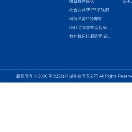
组合机床撞块
技术
众合西藏35*75穿线塑料拖链
耐低温塑料冷却管
DGT导管防护套接头形式与参数
数控机床排屑装置-链板式排屑机
版权所有 © 2026 河北汉洋机械制造有限公司 All Rights Rese