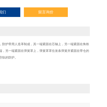
我们
留言询价
，防护带用人造革制成，其一端紧固在芯轴上，另一端紧固在角铁
端，另一端紧固在弹簧罩上，弹簧罩罩住发条弹簧并紧固在带仓的
床导轨的防护。