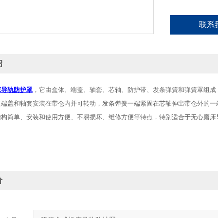
联系
绍
床导轨防护罩
，它由盒体、端盖、轴套、芯轴、防护带、发条弹簧和弹簧罩组成
过端盖和轴套安装在带仓内并可转动，发条弹簧一端紧固在芯轴伸出带仓外的一
结构简单、安装和使用方便、不易损坏、维修方便等特点，特别适合于无心磨
价