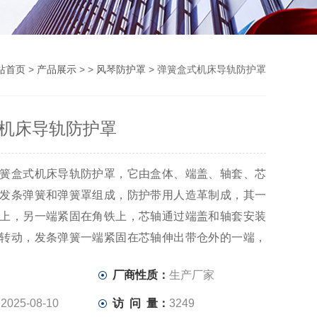
站首页
>
产品展示
> >
风琴防护罩
> 弹簧盒式机床导轨防护罩
机床导轨防护罩
簧盒式机床导轨防护罩，它由盒体、端盖、轴套、芯
发条弹簧和弹簧罩组成，防护带用人造革制成，其一
上，另一端紧固在角铁上，芯轴通过端盖和轴套安装
转动，发条弹簧一端紧固在芯轴伸出带仓外的一端，
在弹簧罩上，弹簧罩罩住发条弹簧并紧固在带仓的一
：
厂商性质：
生产厂家
构简单、安装和使用方便、不易损坏、维修方便等特
于无心磨床导轨的防护。
：
2025-08-10
访 问 量：
3249