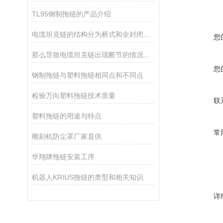
TL95钢制拖链的产品介绍
电缆坦克链的结构分为桥式和全封闭拖链
您
那么导致电缆坦克链出现断节的情况有那些呢
您
钢制拖链与塑料拖链相同点和不同点
检验万向塑料拖链技术质量
联
塑料拖链的用途与特点
常
雕刻机防尘罩厂家直供
华翔牌拖链安装工序
机器人KRIUS拖链的类型和相关知识
详