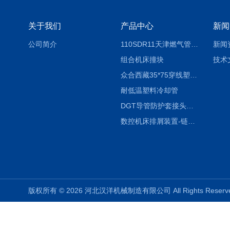
关于我们
产品中心
新闻
公司简介
110SDR11天津燃气管外径壁与壁厚对照表
新闻
组合机床撞块
技术
众合西藏35*75穿线塑料拖链
耐低温塑料冷却管
DGT导管防护套接头形式与参数
数控机床排屑装置-链板式排屑机
版权所有 © 2026 河北汉洋机械制造有限公司 All Rights Rese