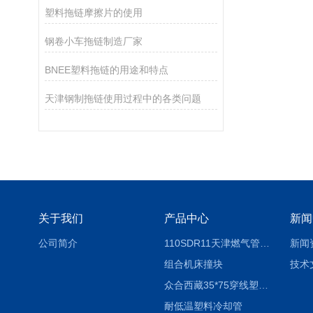
塑料拖链摩擦片的使用
钢卷小车拖链制造厂家
BNEE塑料拖链的用途和特点
天津钢制拖链使用过程中的各类问题
关于我们
产品中心
新闻
公司简介
110SDR11天津燃气管外径壁与壁厚对照表
新闻
组合机床撞块
技术
众合西藏35*75穿线塑料拖链
耐低温塑料冷却管