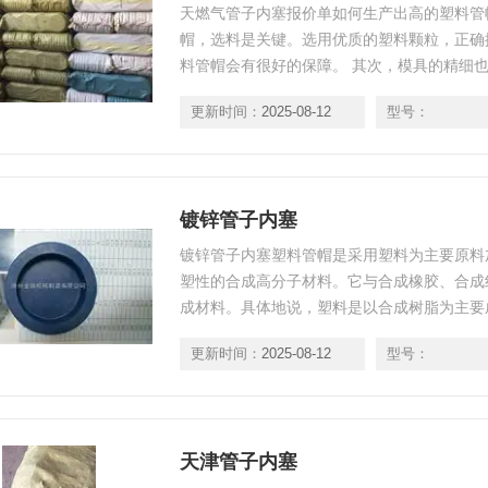
天燃气管子内塞报价单如何生产出高的塑料管
帽，选料是关键。选用优质的塑料颗粒，正确
料管帽会有很好的保障。 其次，模具的精细
是通过对各种现场严格的测量和实际应用，由
更新时间：
2025-08-12
型号：
具。就算模具有丝毫的偏差也会影响到塑料管
镀锌管子内塞
镀锌管子内塞塑料管帽是采用塑料为主要原料
塑性的合成高分子材料。它与合成橡胶、合成
成材料。具体地说，塑料是以合成树脂为主要
可以塑制成一定形状，在常温下保持形状不变
更新时间：
2025-08-12
型号：
天津管子内塞