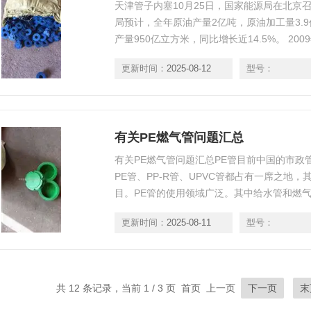
天津管子内塞10月25日，国家能源局在北京
局预计，全年原油产量2亿吨，原油加工量3.9
产量950亿立方米，同比增长近14.5%。 20
今年原油产量达到2亿元，同比增长约5.80%
更新时间：
2025-08-12
型号：
合司副司长王思强表示，四季度成品油供应能
回落。
有关PE燃气管问题汇总
有关PE燃气管问题汇总PE管目前中国的市政
PE管、PP-R管、UPVC管都占有一席之地，
目。PE管的使用领域广泛。其中给水管和燃气
脂，是由单体乙烯聚合而成，由于在聚合时因
更新时间：
2025-08-11
型号：
可得出不同密度的树脂，因而又有高密度聚乙
之分。在加工不同类型PE管材时，
共 12 条记录，当前 1 / 3 页 首页 上一页
下一页
末