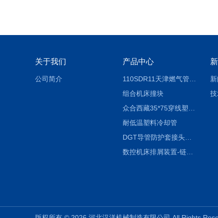
关于我们
产品中心
新
公司简介
110SDR11天津燃气管外径壁与壁厚对照表
新
组合机床撞块
技
众合西藏35*75穿线塑料拖链
耐低温塑料冷却管
DGT导管防护套接头形式与参数
数控机床排屑装置-链板式排屑机
版权所有 © 2026 河北汉洋机械制造有限公司 All Rights Re