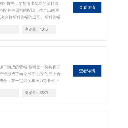
帽? 首先，要想做出优质的塑料管
查看详情
搭配各种原料的配比，生产出的塑
也决定着塑料管帽的成形。塑料管帽
模具生产企业做出的的塑料管帽模
浏览量：
4046
帽成品的成形。
加工而成的管帽,塑料是一类具有可
查看详情
纤维形成了当今日常生活*的三大合
成分，在一定温度和压力等条件下
的材料。
浏览量：
3649