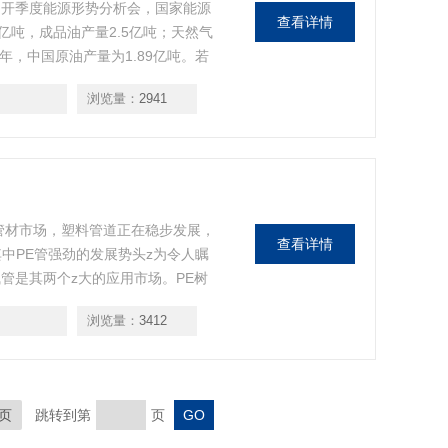
召开季度能源形势分析会，国家能源
查看详情
亿吨，成品油产量2.5亿吨；天然气
09年，中国原油产量为1.89亿吨。若
，产量创下历史新高。 国家能源局综
浏览量：
2941
力充足，需求将继续增长，但增速
管材市场，塑料管道正在稳步发展，
查看详情
其中PE管强劲的发展势头z为令人瞩
管是其两个z大的应用市场。PE树
压力、温度等聚合反应条件不同，
浏览量：
3412
烯、中密度聚乙烯和低密度聚乙烯
页
跳转到第
页