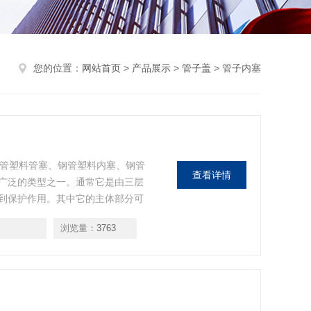
您的位置：
网站首页
>
产品展示
>
管子盖
> 管子内塞
钢管塑料管塞、钢管塑料内塞、钢管
查看详情
广泛的类型之一。通常它是由三层
到保护作用。其中它的主体部分可
几层扇叶粘合在它的周围，外层的
浏览量：
3763
料管帽的时候可以参考我们的产品