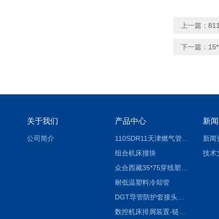
上一篇：
8
下一篇：
1
关于我们
产品中心
新闻
公司简介
110SDR11天津燃气管外径壁与壁厚对照表
新闻
组合机床撞块
技术
众合西藏35*75穿线塑料拖链
耐低温塑料冷却管
DGT导管防护套接头形式与参数
数控机床排屑装置-链板式排屑机