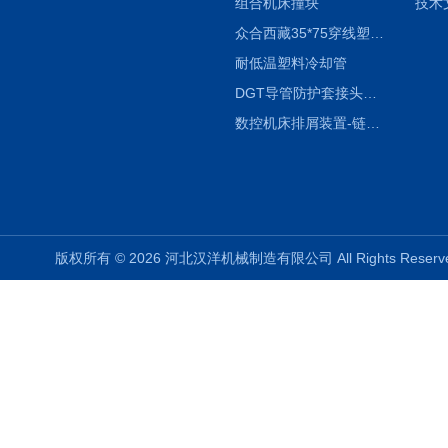
组合机床撞块
技术
众合西藏35*75穿线塑料拖链
耐低温塑料冷却管
DGT导管防护套接头形式与参数
数控机床排屑装置-链板式排屑机
版权所有 © 2026 河北汉洋机械制造有限公司 All Rights Rese