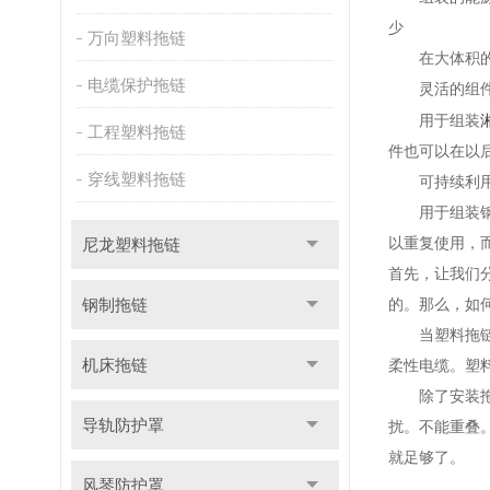
少
万向塑料拖链
在大体积的情
电缆保护拖链
灵活的组
用于组装
工程塑料拖链
件也可以在以
穿线塑料拖链
可持续利
用于组装钢制
尼龙塑料拖链
以重复使用，
首先，让我们
钢制拖链
的。那么，如
当塑料拖链往
机床拖链
柔性电缆。塑
除了安装拖链
导轨防护罩
扰。不能重叠
就足够了。
风琴防护罩