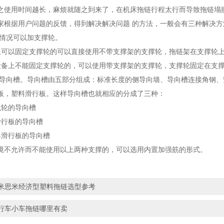
之使用时间越长，麻烦就随之到来了，在机床拖链行程太行而导致拖链塌
家根据用户问题的反馈，得到解决解决问题 的方法，一般会有三种解决方
境情况可以加支撑轮。
上可以固定支撑轮的可以直接使用不带支撑架的支撑轮，拖链架在支撑轮
设备上不能固定支撑轮的，可以使用带支撑架的支撑轮，支撑轮固定在支
用导向槽。导向槽由五部分组成：标准长度的侧导向墙、导向槽连接角钢
板，塑料滑行板。这样导向槽也就相应的分成了三种：
龙轮的导向槽
滑行板的导向槽
料滑行板的导向槽
境不允许而不能使用以上两种支撑的，可以选用内置加强筋的形式。
米思米经济型塑料拖链选型参考
行车小车拖链哪里有卖