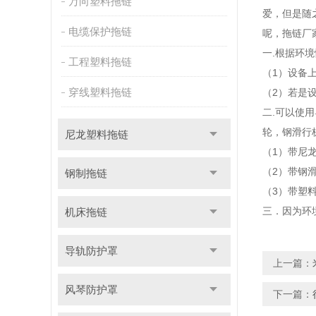
万向塑料拖链
爱，但是随
电缆保护拖链
呢，拖链厂
一.根据环
工程塑料拖链
（1）设备
穿线塑料拖链
（2）若是
二.可以使
轮，钢滑行
尼龙塑料拖链
（1）带尼
（2）带钢
钢制拖链
（3）带塑
三．因为环
机床拖链
导轨防护罩
上一篇：
风琴防护罩
下一篇：