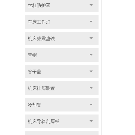
丝杠防护罩
车床工作灯
机床减震垫铁
管帽
管子盖
机床排屑装置
冷却管
机床导轨刮屑板