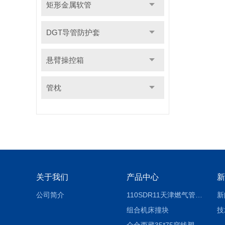
矩形金属软管
DGT导管防护套
悬臂操控箱
管枕
关于我们
产品中心
新
公司简介
110SDR11天津燃气管外径壁与壁厚对照表
新
组合机床撞块
技