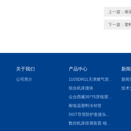
上一篇：
南
下一篇：
塑
关于我们
产品中心
新闻
公司简介
110SDR11天津燃气管外径壁与壁厚对照表
新闻
组合机床撞块
技术
众合西藏35*75穿线塑料拖链
耐低温塑料冷却管
DGT导管防护套接头形式与参数
数控机床排屑装置-链板式排屑机