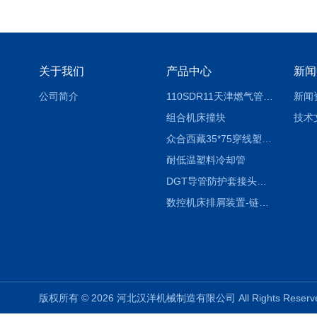
关于我们
产品中心
新闻
公司简介
110SDR11天津燃气管外径壁与壁厚对照表
新闻
组合机床撞块
技术
众合西藏35*75穿线塑料拖链
耐低温塑料冷却管
DGT导管防护套接头形式与参数
数控机床排屑装置-链板式排屑机
版权所有 © 2026 河北汉洋机械制造有限公司 All Rights Rese