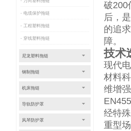
万向塑料拖链
破20
电缆保护拖链
后，是
工程塑料拖链
的追求
穿线塑料拖链
障。
技术
尼龙塑料拖链
现代电
钢制拖链
材料科
维增强
机床拖链
EN4
导轨防护罩
经特殊
风琴防护罩
重型场