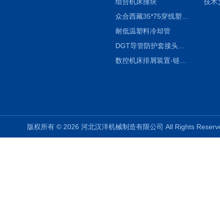
组合机床撞块
技术
众合西藏35*75穿线塑料拖链
耐低温塑料冷却管
DGT导管防护套接头形式与参数
数控机床排屑装置-链板式排屑机
版权所有 © 2026 河北汉洋机械制造有限公司 All Rights Rese