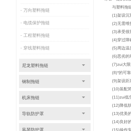
与塑料拖链
万向塑料拖链
(1)架设沉
电缆保护拖链
(2)无需维
(3)承受很
工程塑料拖链
(4)穿过障
穿线塑料拖链
(5)周边温
(6)恶劣的
(7)zui大
尼龙塑料拖链
(8)*的可
(9)架设距
钢制拖链
(10)装配
(11)zui
机床拖链
(12)降低
导轨防护罩
(13)优美
(14)良好
风琴防护罩
(15)操作