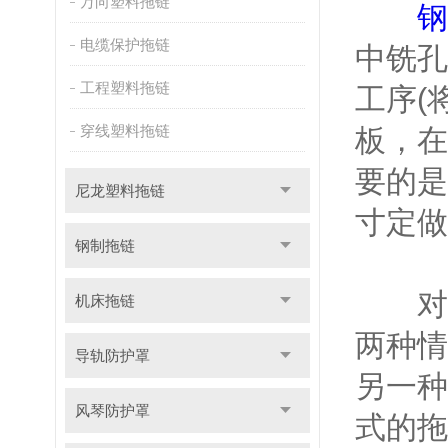
万向塑料拖链
钢
电缆保护拖链
中铣孔
工程塑料拖链
工序(
穿线塑料拖链
板，在
要的是
尼龙塑料拖链
寸定做
钢制拖链
对于
机床拖链
两种情
导轨防护罩
另一种
风琴防护罩
式的拖