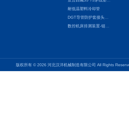
众合西藏35*75穿线塑料拖链
耐低温塑料冷却管
DGT导管防护套接头形式与参数
数控机床排屑装置-链板式排屑机
版权所有 © 2026 河北汉洋机械制造有限公司 All Rights Rese