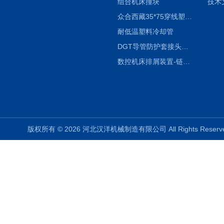
组合机床撞块
技术
众合西藏35*75穿线塑料拖链
耐低温塑料冷却管
DGT导管防护套接头形式与参数
数控机床排屑装置-链板式排屑机
版权所有 © 2026 河北汉洋机械制造有限公司 All Rights Rese