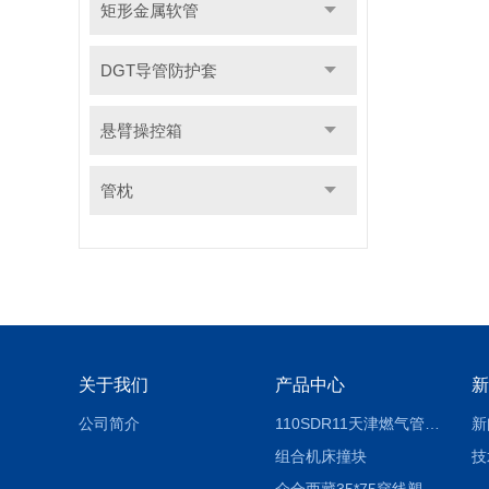
矩形金属软管
DGT导管防护套
悬臂操控箱
管枕
关于我们
产品中心
新
公司简介
110SDR11天津燃气管外径壁与壁厚对照表
新
组合机床撞块
技