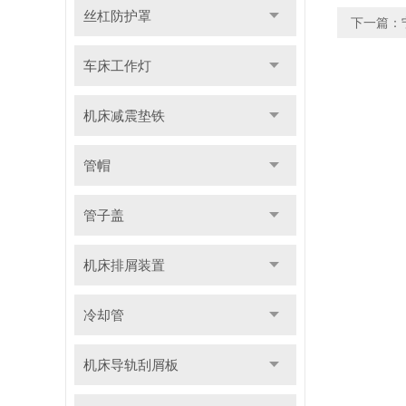
丝杠防护罩
下一篇：
车床工作灯
机床减震垫铁
管帽
管子盖
机床排屑装置
冷却管
机床导轨刮屑板