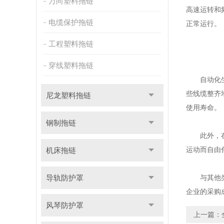
万向塑料拖链
高速运转和
电缆保护拖链
正常运行。
工程塑料拖链
穿线塑料拖链
自动化生
些线缆整齐
尼龙塑料拖链
使用寿命。
钢制拖链
此外，在机
运动而自由
机床拖链
导轨防护罩
与其他类型
企业的采购
风琴防护罩
上一篇：