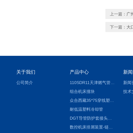
上一篇：
广
下一篇：
大
关于我们
产品中心
新闻
公司简介
110SDR11天津燃气管外径壁与壁厚对照表
新闻
组合机床撞块
技术
众合西藏35*75穿线塑料拖链
耐低温塑料冷却管
DGT导管防护套接头形式与参数
数控机床排屑装置-链板式排屑机