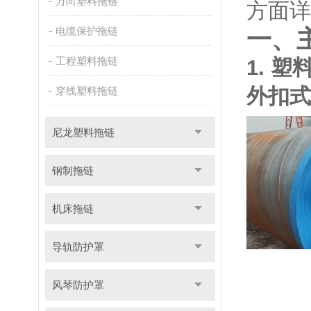
万向塑料拖链
方面详
电缆保护拖链
一、
工程塑料拖链
1. 
外扣式
穿线塑料拖链
尼龙塑料拖链
钢制拖链
机床拖链
导轨防护罩
风琴防护罩