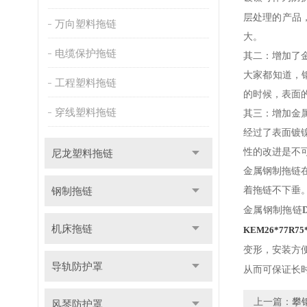
层处理的产品
万向塑料拖链
大。
电缆保护拖链
其二：增加了
大家都知道，
工程塑料拖链
的时候，表面
穿线塑料拖链
其三：增加金
经过了表面镀
性的改进是不
尼龙塑料拖链
金属钢制拖链
钢制拖链
着拖链不下垂
金属钢制拖链
机床拖链
KEM26*77R75
变形，安装方
导轨防护罩
从而可保证长
上一篇：
攀
风琴防护罩