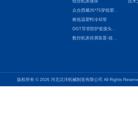
组合机床撞块
技术
众合西藏35*75穿线塑料拖链
耐低温塑料冷却管
DGT导管防护套接头形式与参数
数控机床排屑装置-链板式排屑机
版权所有 © 2026 河北汉洋机械制造有限公司 All Rights Rese