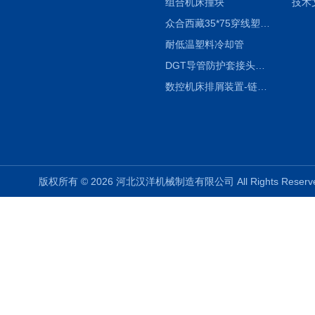
组合机床撞块
技术
众合西藏35*75穿线塑料拖链
耐低温塑料冷却管
DGT导管防护套接头形式与参数
数控机床排屑装置-链板式排屑机
版权所有 © 2026 河北汉洋机械制造有限公司 All Rights Rese